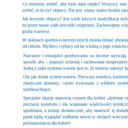
Co możemy zrobić, aby było nam ciepło? Wszyscy nasi e
zrobić, to leczyć objawy. Nie jest znany żaden środek zar
Jak leczymy objawy? Jest wiele łatwych modyfikacji styl
tej porze nasze ciało jest mile rozgrzane. Zachowajmy wię
gruba warstwa.
W sklepach sportowo-turystycznych można dostać ubrania z
od chłodu. Myśliwi i rybacy od lat wiedzą o jego właści
Narciarze i entuzjaści przebywania na dworze używają s
sposób, aby – poprzez ochronę i zachowanie temperatury 
Jedną z zalet systemu warstw jest to, że możesz założyć
Oto jak działa system warstw. Pierwsza warstwa, komfort
elastyczne dzianiny, często wykonane z włókien synte
szybkoschnące.
Specjalne okazje stanowią czasem dla kobiet „dylemat ci
poczucie komfortu i ma wspaniałe właściwości termiczn
spodniami, a izoluje dostatecznie, aby stanowić tę doda
panie będą wyglądać zadbanie nawet w strojach wieczoro
przemarznięcia dla kobiet!