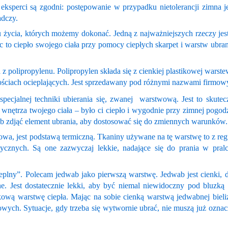
ksperci są zgodni: postępowanie w przypadku nietolerancji zimna 
adczy.
u życia, których możemy dokonać. Jedną z najważniejszych rzeczy je
c to ciepło swojego ciała przy pomocy ciepłych skarpet i warstw ubrani
 polipropylenu. Polipropylen składa się z cienkiej plastikowej warst
wościach ocieplających. Jest sprzedawany pod różnymi nazwami firmowy
pecjalnej techniki ubierania się, zwanej warstwową. Jest to skutec
wnętrza twojego ciała – było ci ciepło i wygodnie przy zimnej pogodz
 lub zdjąć element ubrania, aby dostosować się do zmiennych warunków.
owa, jest podstawą termiczną. Tkaniny używane na tę warstwę to z reg
tycznych. Są one zazwyczaj lekkie, nadające się do prania w pralc
eplny”. Polecam jedwab jako pierwszą warstwę. Jedwab jest cienki, d
e. Jest dostatecznie lekki, aby być niemal niewidoczny pod bluzką 
tkową warstwę ciepła. Mając na sobie cienką warstwą jedwabnej bieli
wych. Sytuacje, gdy trzeba się wytwornie ubrać, nie muszą już oznac