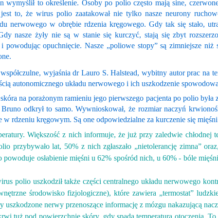
on wymyślił to określenie. Osoby po polio często mają sine, czerwo
jest to, że wirus polio zaatakował nie tylko nasze neurony ruchow
du nerwowego w obrębie rdzenia kręgowego. Gdy tak się stało, utr
 Gdy nasze żyły nie są w stanie się kurczyć, stają się zbyt rozsze
i powodując opuchnięcie. Nasze „poliowe stopy” są zimniejsze niż s
one.
y współczulne, wyjaśnia dr Lauro S. Halstead, wybitny autor prac na
częścią autonomicznego układu nerwowego i ich uszkodzenie spowodo
e skóra na porażonym ramieniu jego pierwszego pacjenta po polio by
 dr Bruno odkrył to samo. Wywnioskował, że rozmiar naczyń krwiono
ne w rdzeniu kręgowym. Są one odpowiedzialne za kurczenie się mięś
ratury. Większość z nich informuje, że już przy zaledwie chłodnej 
io przybywało lat, 50% z nich zgłaszało „nietolerancję zimna” oraz,
mno powoduje osłabienie mięśni u 62% spośród nich, u 60%
-
bóle mięśn
w
irus polio uszkodził także części centralnego układu nerwowego kont
trzne środowisko fizjologiczne), które zawiera „termostat” ludzki
 uszkodzone nerwy przenoszące informację z mózgu nakazującą naczy
i tuż pod powierzchnię skóry, gdy spada temperatura otoczenia. To p