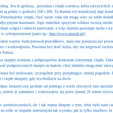
ą. Jest to grubsza, przytulna i ciepła warstwa, która rzeczywiście zat
 są polary o grubości 100 i 200. Ta tkanina ery kosmicznej daje komf
. Potrzebujemy ciepła, choć nasze ciała nie mogą wlec na sobie doda
dycyjnymi tkaninami. Jego maleńkie sprężyste włókna tworzą niezli
muje wilgoci i ułatwia parowanie, a więc tkanina pozostaje sucha i wyg
cyberprzestrzeni (patrz np.:
http://www.amonit.pl/
).
 system warstw funkcjonował prawidłowo, musi ona przepuszczać pow
ro- i wodoodporna. Powinna być dość luźna, aby nie krępować ruchów.
a Natura.
 skarpet zrobiona z polipropylenu doskonale zatrzymuje ciepło. Tak
ć podgrzewanych skarpet na baterie, choć niektóre mogą mieć niewy
o musi być izolowane, szczególnie przy przejmująco zimnej pogodzie. 
i i ciepłe skarpety, gdy wychodzicie na dwór.
iłam fantastyczny produkt od jednego z wielu obecnych tam sprzed
y, potem je zakładasz i rozkoszujesz się przez ponad 20 minut ożyw
w pomieszczeniach, ale i tak mamy kłopoty z tym, żeby było nam cie
 na sofie ze stopami uniesionymi tak wysoko, jak to tylko możliwe. J