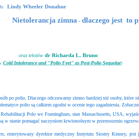
Lindy Wheeler Donahue
łu
Nietolerancja zimna
dlaczego jest to 
-
dr Richarda L. Bruno
oraz tekstów
Cold Intolerance and "Polio Feet" as Post-Polio Sequelae
p.
)
sób po polio. Dlaczego odczuwamy zimno bardziej niż osoby, które ni
oblematyce polio są całkiem zgodni w ocenie tego zagadnienia. Zobacz
 Rehabilitacji Polo we Framingham, stan Massachusetts, USA, wyjaśn
nie są w stanie pomagać naczyniom krwionośnym w przenoszeniu ogrzew
, emerytowany dyrektor medyczny Instytutu Siostry Kinney, jest j