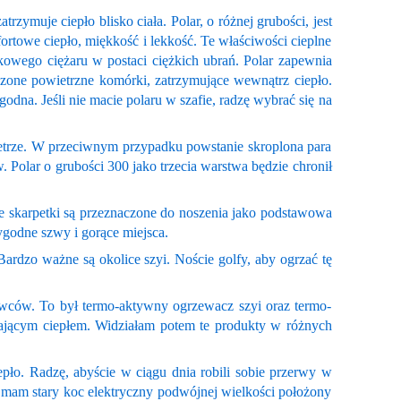
rzymuje ciepło blisko ciała. Polar, o różnej grubości, jest
ortowe ciepło, miękkość i lekkość. Te właściwości cieplne
tkowego ciężaru w postaci ciężkich ubrań. Polar zapewnia
czone powietrzne komórki, zatrzymujące wewnątrz ciepło.
odna. Jeśli nie macie polaru w szafie, radzę wybrać się na
ietrze. W przeciwnym przypadku powstanie skroplona para
 Polar o grubości 300 jako trzecia warstwa będzie chronił
ie skarpetki są przeznaczone do noszenia jako podstawowa
godne szwy i gorące miejsca.
Bardzo ważne są okolice szyi. Noście golfy, aby ogrzać tę
awców. To był termo-aktywny ogrzewacz szyi oraz termo-
iającym ciepłem. Widziałam potem te produkty w różnych
pło. Radzę, abyście w ciągu dnia robili sobie przerwy w
a mam stary koc elektryczny podwójnej wielkości położony