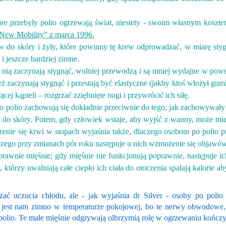
e przebyły polio ogrzewają świat, niestety
-
swoim własnym kosztem.
„New Mobility” z marca 1996.
 do skóry i żyły, które powinny tę krew odprowadzać, w miarę stygn
 i jeszcze bardziej zimne.
ią zaczynają stygnąć, wolniej przewodzą i są mniej wydajne w powod
ż zaczynają stygnąć i przestają być elastyczne (jakby ktoś włożył gu
cej kąpieli – rozgrzać zziębnięte nogi i przywrócić ich siłę.
o polio zachowują się dokładnie przeciwnie do tego, jak zachowywały s
ywa do skóry. Potem, gdy człowiek wstaje, aby wyjść z wanny, może m
ie się krwi w stopach wyjaśnia także, dlaczego osobom po polio puchn
 dlaczego przy zmianach pór roku następuje u nich wzmożenie się obja
rawnie mięśnie; gdy mięśnie nie funkcjonują poprawnie, następuje ich
, którzy uwalniają całe ciepło ich ciała do otoczenia spalają kalorie a
czać uczucia chłodu, ale
-
jak wyjaśnia dr Silver
-
osoby po polio 
 jest nam zimno w temperaturze pokojowej, bo te nerwy obwodowe, 
polio. Te małe mięśnie odgrywają olbrzymią rolę w ogrzewaniu kończy