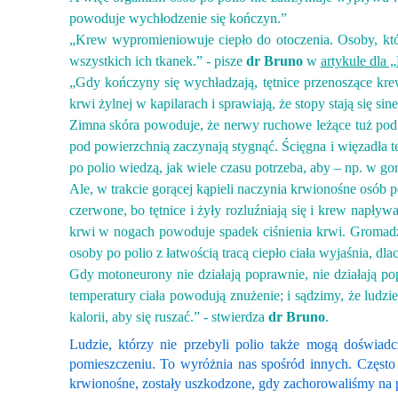
powoduje wychłodzenie się kończyn.”
„Krew wypromieniowuje ciepło do otoczenia. Osoby, któr
wszystkich ich tkanek.”
-
pisze
dr Bruno
w
artykule dla 
„Gdy kończyny się wychładzają, tętnice przenoszące krew
krwi żylnej w kapilarach i sprawiają, że stopy stają się sine
Zimna skóra powoduje, że nerwy ruchowe leżące tuż pod n
pod powierzchnią zaczynają stygnąć. Ścięgna i więzadła te
po polio wiedzą, jak wiele czasu potrzeba, aby – np. w gorą
Ale, w trakcie gorącej kąpieli naczynia krwionośne osób p
czerwone, bo tętnice i żyły rozluźniają się i krew napł
krwi w nogach powoduje spadek ciśnienia krwi. Gromadzen
osoby po polio z łatwością tracą ciepło ciała wyjaśnia,
Gdy motoneurony nie działają poprawnie, nie działają pop
temperatury ciała powodują znużenie; i sądzimy, że ludzie
kalorii, aby się ruszać.”
-
stwierdza
dr
Bruno
.
Ludzie, którzy nie przebyli polio także mogą doświad
pomieszczeniu. To wyróżnia nas spośród innych. Często
krwionośne, zostały uszkodzone, gdy zachorowaliśmy na 