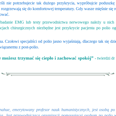
eśli nie potrzebujecie tak dużego przykrycia, wypróbujcie poduszkę
zgrzewają się do komfortowej temperatury. Gdy wasze mięśnie się rozgr
nować.
 badanie EMG lub testy przewodnictwa nerwowego należy u nich 
cjach chirurgicznych niezbędne jest przykrycie pacjenta po poli
. Czołowi specjaliści od polio jasno wyjaśniają, dlaczego tak się dz
wiązanemu z post-polio.
 możesz trzymać się ciepło i zachować spokój”
-
twierdzi dr
ahue, emerytowany profesor nauk humanistycznych, jest osobą po 
tką. Jest przewodniczącą organizacji pomagającej osobom po polio w