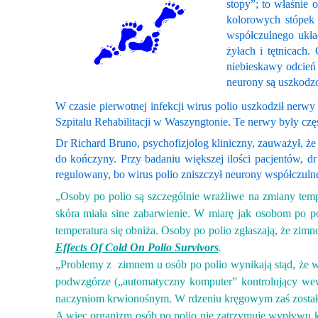
stopy”; to właśnie 
kolorowych stópek 
współczulnego ukła
żyłach i tętnicach.
niebieskawy odcień 
neurony są uszkodz
W czasie pierwotnej infekcji wirus polio uszkodził nerw
Szpitalu Rehabilitacji w Waszyngtonie. Te nerwy były 
Dr Richard Bruno, psychofizjolog kliniczny, zauważył, ż
do kończyny. Przy badaniu większej ilości pacjentów,
regulowany, bo wirus polio zniszczył neurony współczul
„Osoby po polio są szczególnie wrażliwe na zmiany tempe
skóra miała sine zabarwienie. W miarę jak osobom po pol
temperatura się obniża. Osoby po polio zgłaszają, że zi
Effects Of Cold On Polio Survivors
.
„P
roblemy z zimnem u osób po polio wynikają stąd, że 
podwzgórze („automatyczny komputer” kontrolujący wewnę
naczyniom krwionośnym. W rdzeniu kręgowym zaś zostały
A więc organizm osób po polio nie zatrzymuje wypływu krw