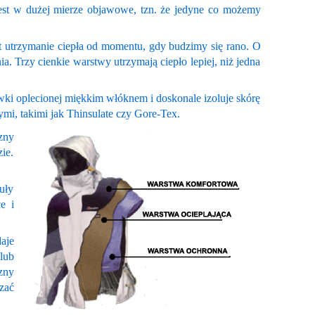
jest w dużej mierze objawowe, tzn. że jedyne co możemy
st utrzymanie ciepła od momentu, gdy budzimy się rano. O
a. Trzy cienkie warstwy utrzymają ciepło lepiej, niż jedna
ewki oplecionej miękkim włóknem i doskonale izoluje skórę
mi, takimi jak Thinsulate czy Gore-Tex.
zny
ie.
uły
e i
aje
lub
zny
zać