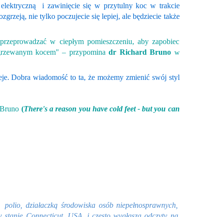
 elektryczną i zawinięcie się w przytulny koc w trakcie
zeją, nie tylko poczujecie się lepiej, ale będziecie także
przeprowadzać w ciepłym pomieszczeniu, aby zapobiec
o ogrzewanym kocem" – przypomina
dr Richard Bruno
w
ieje. Dobra wiadomość to ta, że możemy zmienić swój styl
 Bruno
(
There's
a reason you have cold feet - but you can
polio, działaczką środowiska osób niepełnosprawnych,
 stanie Connecticut, USA, i często wygłasza odczyty na