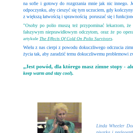
na sofie i gotowy do rozgrzania mnie jak nic innego. J
odpoczynku, aby cieszyć się tym uczuciem, gdy kończyny ro
z większą łatwością i sprawnością poruszać się i funkcjo
"Osoby po polio muszą też przypominać lekarzom, że
fałszywym nieprawidłowym odczytom, oraz że po opera
artykule
The Effects Of Cold On Polio Survivors
.
Wielu z nas cierpi z powodu dokuczliwego odczucia zimna
życia tak, aby zaradzić temu dokuczliwemu problemowi z
„Jest powód, dla którego
masz
zimne stopy
-
ale
keep warm and stay cool
).
Linda Wheeler Don
pisarką i prelegen