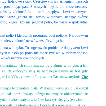
ne lub fioletowe stopy. Częściowym wyjaśnieniem naszych
e, powodując paraliż naszych mięśni, ale także neurony
aciliśmy zdolność do kontroli przepływu krwi w naszych
rzone. Krew „zbiera się” wtedy w stopach, nadając skórze
topy kogoś, kto nie przebył polio, bo nasze współczulne
 temat polio i kierownik programu post-polio w Narodowym
wało niewydolność nerwów współczulnych.
ła zimna w dotyku. To sugerowało problem z dopływem krwi
śnych u osób po polio nie może być we właściwy sposób
ni wokół naczyń krwionośnych.
temperaturze ich stopy zawsze były zimne w dotyku, a ich
 że ich kończyny stają się bardziej wrażliwe na ból, gdy
i, zaś u 39%
-
znużenie.”
-
pisze
dr Bruno
w artykule
The
rolujące temperaturę ciała. W mózgu wirus polio uszkodził
ego ciała oraz obszary mózgu nakazujące obkurczanie się
niom włosowatym w skórze kurczyć się, gdy jest zimno.
ozwala na utratę ciepła z krwi blisko powierzchni skóry i