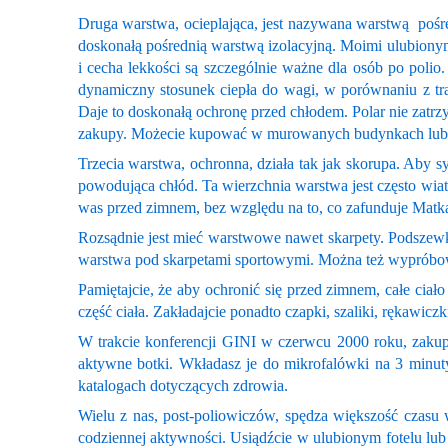
Druga warstwa, ocieplająca, jest nazywana warstwą pośredni
doskonałą pośrednią warstwą izolacyjną. Moimi ulubionymi
i cecha lekkości są szczególnie ważne dla osób po polio
dynamiczny stosunek ciepła do wagi, w porównaniu z tra
Daje to doskonałą ochronę przed chłodem. Polar nie zatrzy
zakupy. Możecie kupować w murowanych budynkach lub w 
Trzecia warstwa, ochronna, działa tak jak skorupa. Aby
powodująca chłód. Ta wierzchnia warstwa jest często wiat
was przed zimnem, bez względu na to, co zafunduje Matk
Rozsądnie jest mieć warstwowe nawet skarpety. Podszewka
warstwa pod skarpetami sportowymi. Można też wypróbowa
Pamiętajcie, że aby ochronić się przed zimnem, całe ciał
część ciała. Zakładajcie ponadto czapki, szaliki, rękawiczk
W trakcie konferencji GINI w czerwcu 2000 roku, zakup
aktywne botki. Wkładasz je do mikrofalówki na 3 minut
katalogach dotyczących zdrowia.
Wielu z nas, post-poliowiczów, spędza większość czasu 
codziennej aktywności. Usiądźcie w ulubionym fotelu lub