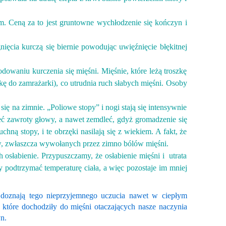
 Ceną za to jest gruntowne wychłodzenie się kończyn i
ięcia kurczą się biernie powodując uwięźnięcie błękitnej
owaniu kurczenia się mięśni. Mięśnie, które leżą troszkę
mkę do zamrażarki), co utrudnia ruch słabych mięśni. Osoby
ię na zimnie. „Poliowe stopy” i nogi stają się intensywnie
ieć zawroty głowy, a nawet zemdleć, gdyż gromadzenie się
ą stopy, i te obrzęki nasilają się z wiekiem. A fakt, że
wów, zwłaszcza wywołanych przez zimno bólów mięśni.
 osłabienie. Przypuszczamy, że osłabienie mięśni i utrata
by podtrzymać temperaturę ciała, a więc pozostaje im mniej
doznają tego nieprzyjemnego uczucia nawet w ciepłym
które dochodziły do mięśni otaczających nasze naczynia
n.