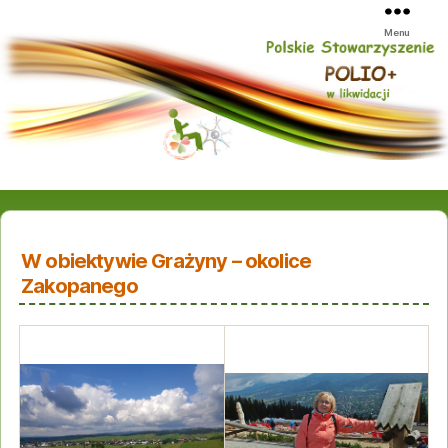
Menu
W obiektywie Grażyny – okolice
Zakopanego