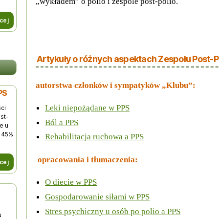
„wykładem” o polio i zespole post-polio.
cej
Artykuły o różnych aspektach Zespołu Post-P
autorstwa członków i sympatyków „Klubu”:
PS
Leki niepożądane w PPS
ci
st-
Ból a PPS
e u
u 45%
Rehabilitacja ruchowa a PPS
opracowania i tłumaczenia:
cej
O diecie w PPS
Gospodarowanie siłami w PPS
Stres psychiczny u osób po polio a PPS
u