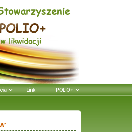
cia
Linki
POLIO+
A”