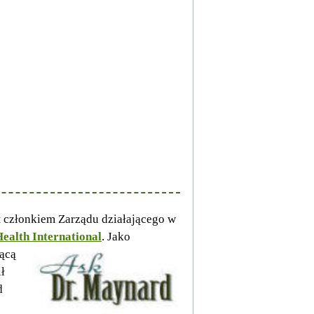
at członkiem Zarządu działającego w
Health International
.
Jako
zącą
ł
d