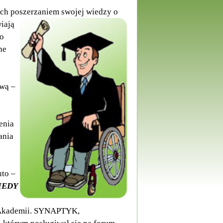
ych poszerzaniem
swojej wiedzy o
iają
io
ne
wą –
enia
ania
uto –
KIEDY
j Akademii. SYNAPTYK,