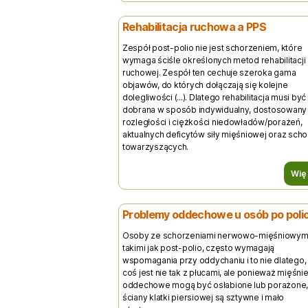
Rehabilitacja ruchowa a PPS
Zespół post-polio nie jest schorzeniem, które
wymaga ściśle określonych metod rehabilitacji
ruchowej. Zespół ten cechuje szeroka gama
objawów, do których dołączają się kolejne
dolegliwości (...). Dlatego rehabilitacja musi być
dobrana w sposób indywidualny, dostosowany
rozległości i ciężkości niedowładów/porażeń,
aktualnych deficytów siły mięśniowej oraz sch
towarzyszących.
Wię
Problemy oddechowe u osób po poli
Osoby ze schorzeniami nerwowo-mięśniowymi
takimi jak post-polio, często wymagają
wspomagania przy oddychaniu i to nie dlatego,
coś jest nie tak z płucami, ale ponieważ mięśni
oddechowe mogą być osłabione lub porażone,
ściany klatki piersiowej są sztywne i mało