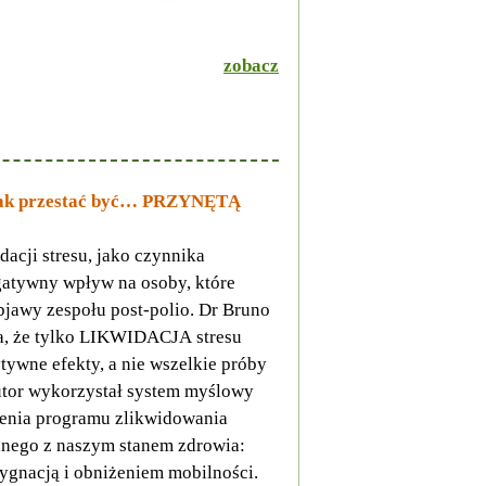
zobacz
„Jak przestać być… PRZYNĘTĄ
dacji stresu, jako czynnika
atywny wpływ na osoby, które
bjawy zespołu post-polio. Dr Bruno
a, że tylko LIKWIDACJA stresu
tywne efekty, a nie wszelkie próby
utor wykorzystał system myślowy
enia programu zlikwidowania
nego z naszym stanem zdrowia:
zygnacją i obniżeniem mobilności.