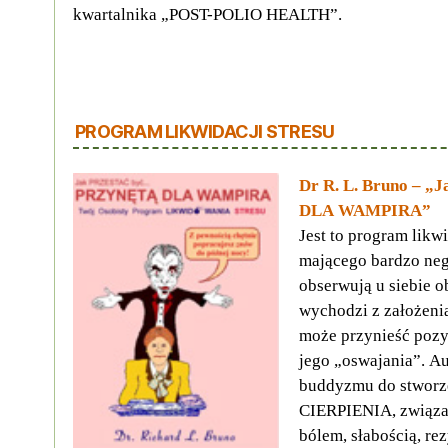
kwartalnika „POST-POLIO HEALTH”.
PROGRAM LIKWIDACJI STRESU
Dr R. L. Bruno – 
DLA WAMPIRA”
Jest to program likwi
mającego bardzo neg
obserwują u siebie o
wychodzi z założeni
może przynieść pozy
jego „oswajania”. A
buddyzmu do stworz
CIERPIENIA, związa
bólem, słabością, re