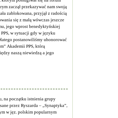
, którym posługiwał się na forum
tórym zaczął przekazywać nam swoją
ała zablokowana, przyjął z radością
owania się z małą wówczas jeszcze
mu, jego wprost benedyktyńskiej
 PPS, w sytuacji gdy w języku
 Dlatego postanowiliśmy uhonorować
em” Akademii PPS, którą
ędzy naszą niewiedzą a jego
u, na początku istnienia grupy
isane przez Ryszarda – „Synaptyka”,
zym w jęz. polskim popularnym