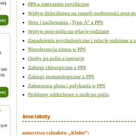
dużą
PPS a zmęczenie psychiczne
.
Wpływ dzieciństwa na rozwój osobowości post-po
cej
Stres i zachowania „Typu A” a PPS
Wpływ post-polio na relacje rodzinne
Zagadnienia psychologiczne i relacje rodzinne u 
Nietolerancja zimna w PPS
ń
Osoby po polio a operacje
Zabiegi chirurgiczne a PPS
 ból
cie
Zabiegi stomatologiczne a PPS
Zaburzenia głosu i połykania w PPS
cej
Problemy oddechowe u osób po polio
e
Inne teksty
rych
autorstwa członków „Klubu”: