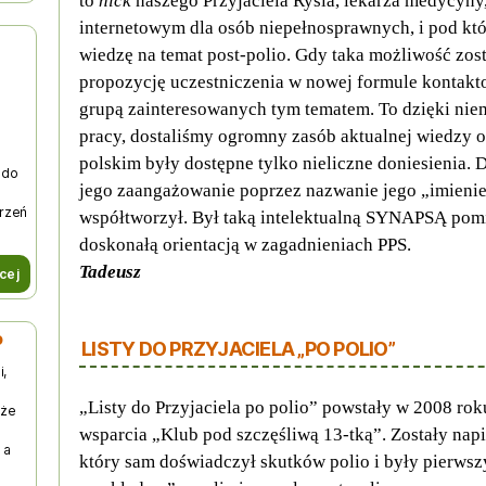
to
nick
naszego Przyjaciela Rysia, lekarza medycyny
internetowym dla osób niepełnosprawnych, i pod k
wiedzę na temat post-polio. Gdy taka możliwość zost
propozycję uczestniczenia w nowej formule kontakt
grupą zainteresowanych tym tematem. To dzięki nie
pracy, dostaliśmy ogromny zasób aktualnej wiedzy o
polskim były dostępne tylko nieliczne doniesienia.
 do
jego zaangażowanie poprzez nazwanie jego „imieni
orzeń
współtworzył. Był taką intelektualną SYNAPSĄ pomi
doskonałą orientacją w zagadnieniach PPS.
Tadeusz
cej
o
LISTY DO PRZYJACIELA „PO POLIO”
,
„Listy do Przyjaciela po polio” powstały w 2008 rok
 że
e
wsparcia „Klub pod szczęśliwą 13-tką”. Zostały nap
 a
który sam doświadczył skutków polio i były pierws