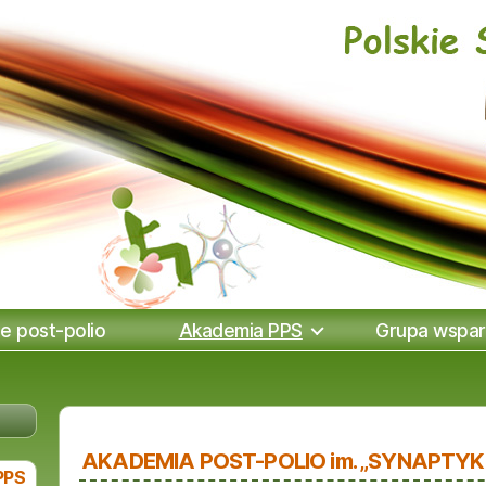
e post-polio
Akademia PPS
Grupa wspar
AKADEMIA POST-POLIO im. „SYNAPTYK
PPS