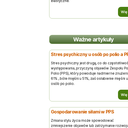
elastyczne.
Wię
Ważne artykuły
Stres psychiczny u osób po polio a P
Stres psychiczny jest drugą, co do częstotliwoś
występowania, przyczyną objawów Zespołu Po
Polio (PPS), który powoduje nadmierne znużeni
61% , bóle mięśni u 51%, zaś osłabienie mięśni 
osób po polio.
Wię
Gospodarowanie siłami w PPS
Zmiana stylu życia może spowodować
zmniejszenie objawów lub zatrzymanie rozwoj