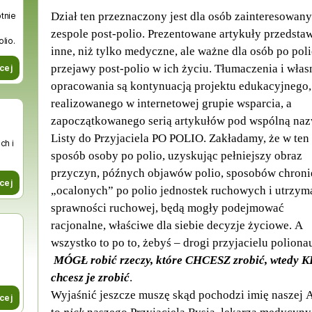
Dział ten przeznaczony jest dla osób zainteresowan
tnie
zespole post-polio. Prezentowane artykuły przedstaw
lio.
inne, niż tylko medyczne, ale ważne dla osób po pol
przejawy post-polio w ich życiu. Tłumaczenia i włas
cej
opracowania są kontynuacją projektu edukacyjnego,
realizowanego w internetowej grupie wsparcia, a
zapoczątkowanego serią artykułów pod wspólną naz
Listy do Przyjaciela PO POLIO. Zakładamy, że w ten
ch i
sposób osoby po polio, uzyskując pełniejszy obraz
przyczyn, późnych objawów polio, sposobów chroni
cej
„ocalonych” po polio jednostek ruchowych i utrzym
sprawności ruchowej, będą mogły podejmować
racjonalne, właściwe dla siebie decyzje życiowe. A
wszystko to po to, żebyś – drogi przyjacielu poliona
MÓGŁ robić rzeczy, które CHCESZ zrobić, wtedy 
chcesz je zrobić
.
Wyjaśnić jeszcze muszę skąd pochodzi imię nasze
cej