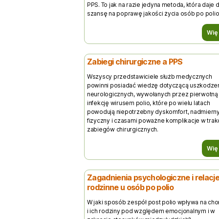
PPS. To jak na razie jedyna metoda, która daje 
szansę na poprawę jakości życia osób po polio
Wię
Zabiegi chirurgiczne a PPS
Wszyscy przedstawiciele służb medycznych
powinni posiadać wiedzę dotyczącą uszkodze
neurologicznych, wywołanych przez pierwotną
infekcję wirusem polio, które po wielu latach
powodują niepotrzebny dyskomfort, nadmierny
fizyczny i czasami poważne komplikacje w trak
zabiegów chirurgicznych.
Wię
Zagadnienia psychologiczne i relacj
rodzinne u osób po polio
W jaki sposób zespół post polio wpływa na cho
i ich rodziny pod względem emocjonalnym i w