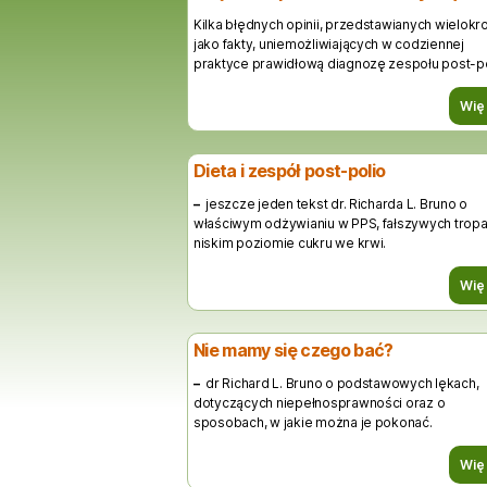
Kilka błędnych opinii, przedstawianych wielokro
jako fakty, uniemożliwiających w codziennej
praktyce prawidłową diagnozę zespołu post-po
Wię
Dieta i zespół post-polio
–
jeszcze jeden tekst dr. Richarda L. Bruno o
właściwym odżywianiu w PPS, fałszywych tropa
niskim poziomie cukru we krwi.
Wię
Nie mamy się czego bać?
–
dr Richard L. Bruno o podstawowych lękach,
dotyczących niepełnosprawności oraz o
sposobach, w jakie można je pokonać.
Wię