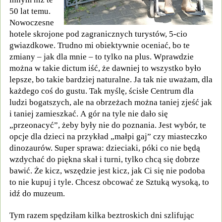
50 lat temu.
Nowoczesne
hotele skrojone pod zagranicznych turystów, 5-cio
gwiazdkowe. Trudno mi obiektywnie oceniać, bo te
zmiany – jak dla mnie – to tylko na plus. Wprawdzie
można w takie dictum iść, że dawniej to wszystko było
lepsze, bo takie bardziej naturalne. Ja tak nie uważam, dla
każdego coś do gustu. Tak myślę, ścisłe Centrum dla
ludzi bogatszych, ale na obrzeżach można taniej zjeść jak
i taniej zamieszkać. A gór na tyle nie dało się
„przeonacyć”, żeby były nie do poznania. Jest wybór, te
opcje dla dzieci na przykład „małpi gaj” czy miasteczko
dinozaurów. Super sprawa: dzieciaki, póki co nie będą
wzdychać do piękna skał i turni, tylko chcą się dobrze
bawić. Że kicz, wszędzie jest kicz, jak Ci się nie podoba
to nie kupuj i tyle. Chcesz obcować ze Sztuką wysoką, to
idź do muzeum.
Tym razem spędziłam kilka beztroskich dni szlifując