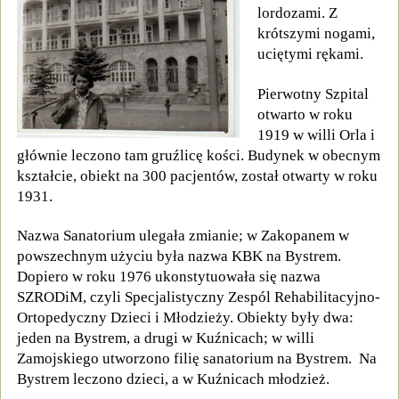
lordozami. Z
krótszymi nogami,
uciętymi rękami.
Pierwotny Szpital
otwarto w roku
1919 w willi Orla i
głównie leczono tam gruźlicę kości. Budynek w obecnym
kształcie, obiekt na 300 pacjentów, został otwarty w roku
1931.
Nazwa Sanatorium ulegała zmianie; w Zakopanem w
powszechnym użyciu była nazwa KBK na Bystrem.
Dopiero w roku 1976 ukonstytuowała się nazwa
SZRODiM, czyli Specjalistyczny Zespól Rehabilitacyjno-
Ortopedyczny Dzieci i Młodzieży. Obiekty były dwa:
jeden na Bystrem, a drugi w Kuźnicach; w willi
Zamojskiego utworzono filię sanatorium na Bystrem. Na
Bystrem leczono dzieci, a w Kuźnicach młodzież.