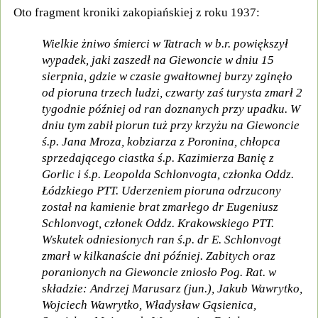
Oto fragment kroniki zakopiańskiej z roku 1937:
Wielkie żniwo śmierci w Tatrach w b.r. powiększył
wypadek, jaki zaszedł na Giewoncie w dniu 15
sierpnia, gdzie w czasie gwałtownej burzy zginęło
od pioruna trzech ludzi, czwarty zaś turysta zmarł 2
tygodnie później od ran doznanych przy upadku. W
dniu tym zabił piorun tuż przy krzyżu na Giewoncie
ś.p. Jana Mroza, kobziarza z Poronina, chłopca
sprzedającego ciastka ś.p. Kazimierza Banię z
Gorlic i ś.p. Leopolda Schlonvogta, członka Oddz.
Łódzkiego PTT. Uderzeniem pioruna odrzucony
został na kamienie brat zmarłego dr Eugeniusz
Schlonvogt, członek Oddz. Krakowskiego PTT.
Wskutek odniesionych ran ś.p. dr E. Schlonvogt
zmarł w kilkanaście dni później. Zabitych oraz
poranionych na Giewoncie zniosło Pog. Rat. w
składzie: Andrzej Marusarz (jun.), Jakub Wawrytko,
Wojciech Wawrytko, Władysław Gąsienica,