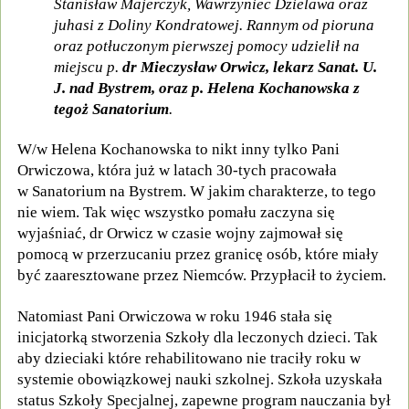
Stanisław Majerczyk, Wawrzyniec Dzielawa oraz
juhasi z Doliny Kondratowej. Rannym od pioruna
oraz potłuczonym pierwszej pomocy udzielił na
miejscu p.
dr Mieczysław Orwicz, lekarz Sanat. U.
J. nad Bystrem, oraz p. Helena Kochanowska z
tegoż Sanatorium
.
W/w Helena Kochanowska to nikt inny tylko Pani
Orwiczowa, która już w latach 30-tych pracowała
w Sanatorium na Bystrem. W jakim charakterze, to tego
nie wiem. Tak więc wszystko pomału zaczyna się
wyjaśniać, dr Orwicz w czasie wojny zajmował się
pomocą w przerzucaniu przez granicę osób, które miały
być zaaresztowane przez Niemców. Przypłacił to życiem.
Natomiast Pani Orwiczowa w roku 1946 stała się
inicjatorką stworzenia Szkoły dla leczonych dzieci. Tak
aby dzieciaki które rehabilitowano nie traciły roku w
systemie obowiązkowej nauki szkolnej. Szkoła uzyskała
status Szkoły Specjalnej, zapewne program nauczania był