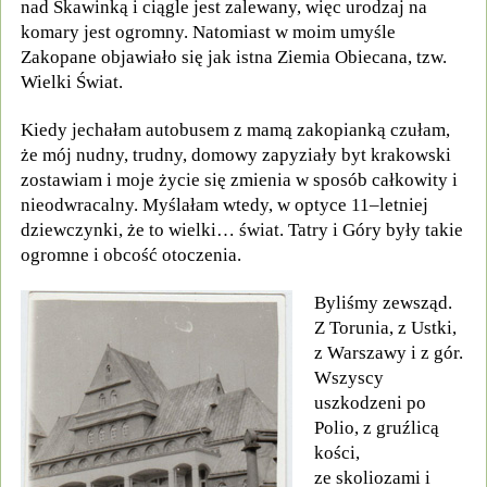
nad Skawinką i ciągle jest zalewany, więc urodzaj na
komary jest ogromny. Natomiast w moim umyśle
Zakopane objawiało się jak istna Ziemia Obiecana, tzw.
Wielki Świat.
Kiedy jechałam autobusem z mamą zakopianką czułam,
że mój nudny, trudny, domowy zapyziały byt krakowski
zostawiam i moje życie się zmienia w sposób całkowity i
nieodwracalny. Myślałam wtedy, w optyce 11–letniej
dziewczynki, że to wielki… świat. Tatry i Góry były takie
ogromne i obcość otoczenia.
Byliśmy zewsząd.
Z Torunia, z Ustki,
z Warszawy i z gór.
Wszyscy
uszkodzeni po
Polio, z gruźlicą
kości,
ze skoliozami i