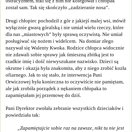
ostracyzmem, nikt się z nim nie kolegował i chłopak
został sam. Tak się skończyło „zadzieranie nosa”.
Drugi chłopiec pochodził z gór z jakiejś malej wsi, mówił
wyłącznie gwarą góralską i nie umiał wielu rzeczy, które
dla nas „miastowych” były sprawą oczywistą. Nie umiał
posługiwać się nożem i widelcem. Na domiar złego
nazywał się Walenty Kwoka. Rodzice chłopca widocznie
nie zdawali sobie sprawy jak śmieszną zbitką jest to
rzadkie imię i dość niewyszukane nazwisko. Dzieci są
okrutne i okazja była znakomita, aby z niego zrobić kozła
ofiarnego. Jak to się stało, że interwencja Pani
Orwiczowej była konieczna to oczywiście nie pamiętam,
ale jak zrobiła porządek z nękaniem chłopaka to
zapamiętałam jej przemowę do dziś.
Pani Dyrektor zwołała zebranie wszystkich dzieciaków i
powiedziała tak:
„Zapamiętajcie sobie raz na zawsze, nikt tu nie jest