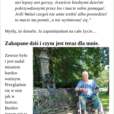
ani lepszy ani gorszy. Jesteście biednymi dziećmi
pokrzywdzonymi przez los i macie sobie pomagać.
Jeśli Waluś czegoś nie umie zrobić albo powiedzieć
to macie mu pomóc, a nie wyśmiewać się.”
Myślę, że dotarło. Ja zapamiętałam na całe życie…
Zakopane dziś i czym jest teraz dla mnie.
Zawsze było
i jest nadal
miastem
bardzo
ważnym.
Przeglądam
się w nim
jak w
lustrze.
Bardzo
innym niż te