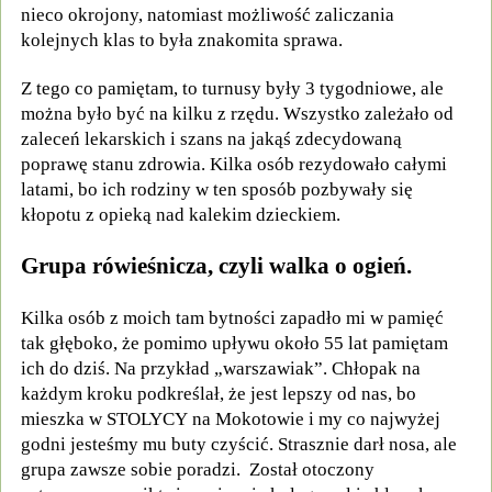
nieco okrojony, natomiast możliwość zaliczania
kolejnych klas to była znakomita sprawa.
Z tego co pamiętam, to turnusy były 3 tygodniowe, ale
można było być na kilku z rzędu. Wszystko zależało od
zaleceń lekarskich i szans na jakąś zdecydowaną
poprawę stanu zdrowia. Kilka osób rezydowało całymi
latami, bo ich rodziny w ten sposób pozbywały się
kłopotu z opieką nad kalekim dzieckiem.
Grupa rówieśnicza, czyli walka o ogień.
Kilka osób z moich tam bytności zapadło mi w pamięć
tak głęboko, że pomimo upływu około 55 lat pamiętam
ich do dziś. Na przykład „warszawiak”. Chłopak na
każdym kroku podkreślał, że jest lepszy od nas, bo
mieszka w STOLYCY na Mokotowie i my co najwyżej
godni jesteśmy mu buty czyścić. Strasznie darł nosa, ale
grupa zawsze sobie poradzi. Został otoczony