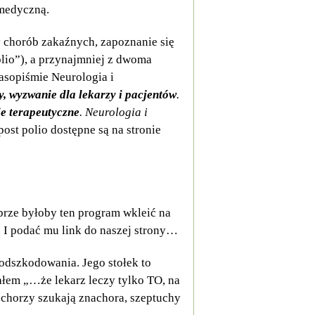
 medyczną.
 chorób zakaźnych, zapoznanie się
lio”), a przynajmniej z dwoma
sopiśmie Neurologia i
, wyzwanie dla lekarzy i pacjentów
.
ie terapeutyczne
. Neurologia i
ost polio dostępne są na stronie
obrze byłoby ten program wkleić na
o. I podać mu link do naszej strony…
odszkodowania. Jego stołek to
ałem „…że lekarz leczy tylko TO, na
e chorzy szukają znachora, szeptuchy