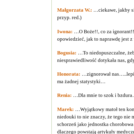
Małgorzata W.:
…ciekawe, jakby si
przyp. red.)
Iwona:
…O Boże!!, co za ignorant!!
opowiedzieć, jak to naprawdę jest z 
Bogusia:
…To niedopuszczalne, żeb
niesprawiedliwość dotykała nas, gdy
Honorata:
…zignorował nas…..lepiej
ma żadnej statystyki…
Renia:
…Dla mnie to szok i bzdura
Marek:
…Wyjątkowy matoł ten konsul
niedouki to nie znaczy, że tego nie
schorzeń jako jednostka chorobowa i
dlaczego powstają artykuły medyczn