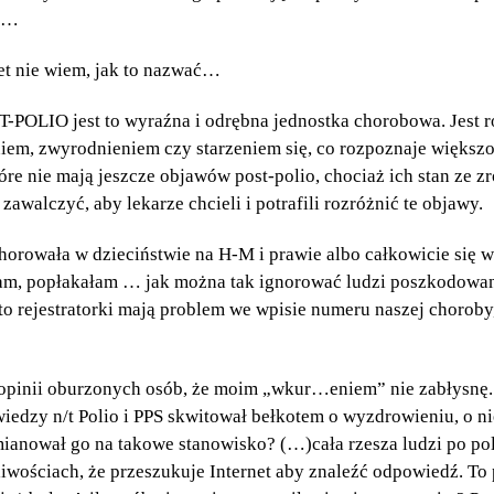
u?…
t nie wiem, jak to nazwać…
-POLIO jest to wyraźna i odrębna jednostka chorobowa. Jest
em, zwyrodnieniem czy starzeniem się, co rozpoznaje większo
e nie mają jeszcze objawów post-polio, chociaż ich stan ze z
awalczyć, aby lekarze chcieli i potrafili rozróżnić te objawy.
horowała w dzieciństwie na H-M i prawie albo całkowicie się 
łam, popłakałam … jak można tak ignorować ludzi poszkodow
, to rejestratorki mają problem we wpisie numeru naszej choro
opinii oburzonych osób, że moim „wkur…eniem” nie zabłysnę
 wiedzy n/t Polio i PPS skwitował bełkotem o wyzdrowieniu, o ni
anował go na takowe stanowisko? (…)cała rzesza ludzi po poli
iwościach, że przeszukuje Internet aby znaleźć odpowiedź. To