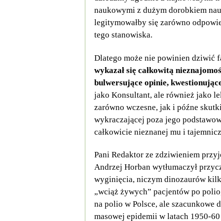
naukowymi z dużym dorobkiem naukow
legitymowałby się zarówno odpowie
tego stanowiska.
Dlatego może nie powinien dziwić f
wykazał się całkowitą nieznajomoś
bulwersujące opinie, kwestionujące
jako Konsultant, ale również jako l
zarówno wczesne, jak i późne skutk
wykraczającej poza jego podstawo
całkowicie nieznanej mu i tajemnicz
Pani Redaktor ze zdziwieniem przyjęł
Andrzej Horban wytłumaczył przycz
wyginięcia, niczym dinozaurów kilka
„wciąż żywych” pacjentów po polio,
na polio w Polsce, ale szacunkowe d
masowej epidemii w latach 1950-60 