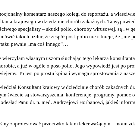
cjonalny komentarz naszego kolegi do reportażu, a właściwi
ultanta krajowego w dziedzinie chorób zakaźnych. Ta wypowied
ciwego specjalisty – skutki polio, choroby wirusowej, są „w ge
ówić takich bzdur, że zespół post-polio nie istnieje, że „nie po
ortażu pewnie „ma coś innego”…
 wierzyłam własnym uszom słuchając tego lekarza konsultanta.
horobie, a już w ogóle o post-polio. Jego wypowiedź jest po pro
wiejemy. To jest po prostu kpina i wymaga sprostowania z nasz
edział Konsultant krajowy w dziedzinie chorób zakaźnych dr.
łym świecie są stowarzyszenia, konferencje, programy, pomoc o
odesłać Panu dr. n. med. Andrzejowi Horbanowi, jakieś informac
śmy zaprotestować przeciwko takim lekceważącym – moim z