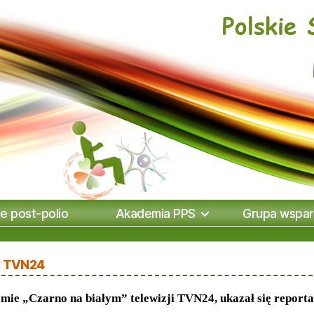
e post-polio
Akademia PPS
Grupa wspar
w TVN24
mie „Czarno na białym” telewizji TVN24, ukazał się report