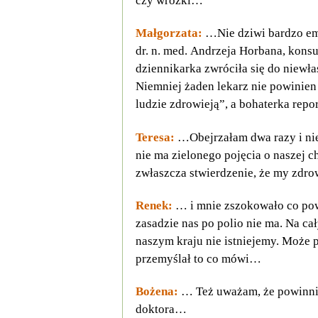
czy wróżki…
Małgorzata:
…Nie dziwi bardzo emo
dr. n. med. Andrzeja Horbana, kons
dziennikarka zwróciła się do niewłaś
Niemniej żaden lekarz nie powinien m
ludzie zdrowieją”, a bohaterka rep
Teresa:
…Obejrzałam dwa razy i nie
nie ma zielonego pojęcia o naszej c
zwłaszcza stwierdzenie, że my zdro
Renek:
… i mnie zszokowało co powi
zasadzie nas po polio nie ma. Na ca
naszym kraju nie istniejemy. Może p
przemyślał to co mówi…
Bożena:
… Też uważam, że powinni
doktora…