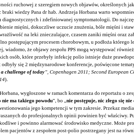
awności ruchowej z szeregiem nowych objawów, określonych ja
c braki wiedzy Pana dr hab. Andrzeja Horbana warto wspomnieć
h diagnostycznych i zdefiniowanej symptomatologii. Do najcz
bienie mięśni, dokuczliwe uczucie znużenia, bóle mięśni i staw
rażliwość na leki znieczulające, czasem zaniki mięśni oraz za
wolno postępującym procesem chorobowym, u podłoża którego l
ej, wiadomo, że objawy zespołu PPS mogą występować również
kich osób, które przebyły infekcję polio istnieje duże prawd
at odbyły się 2 międzynarodowe konferencje, poświęcone tematy
 a challenge of today
”, Copenhagen 2011; Second European C
014
).
 Horbana, wygłoszone w ramach komentarza do reportażu o zesp
bo nie ma takiego powodu
”, bo „
nie postępuje, nic złego się nie
kwestionowania jego kompetencji w tym zakresie. Przekaz media
raszanych do profesjonalnych opinii powinien być właściwy. 
szkodliwe i powinno alarmować środowisko medyczne. Może prow
lem pacjentów z zespołem post-polio postrzegany jest na równ