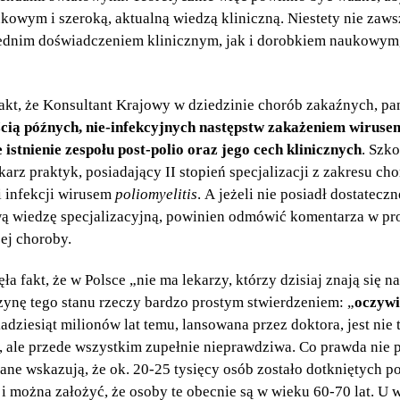
ym i szeroką, aktualną wiedzą kliniczną. Niestety nie zawsze
dnim doświadczeniem klinicznym, jak i dorobkiem naukowym, 
akt, że Konsultant Krajowy w dziedzinie chorób zakaźnych, p
cią późnych, nie-infekcyjnych następstw zakażeniem wirusem
 istnienie zespołu post-polio oraz jego cech klinicznych
. Szko
ekarz praktyk, posiadający II stopień specjalizacji z zakresu c
i infekcji wirusem
poliomyelitis
. A jeżeli nie posiadł dostatecz
wą wiedzę specjalizacyjną, powinien odmówić komentarza w p
ej choroby.
a fakt, że w Polsce „nie ma lekarzy, którzy dzisiaj znają się na
ynę tego stanu rzeczy bardzo prostym stwierdzeniem: „
oczywi
dziesiąt milionów lat temu, lansowana przez doktora, jest nie
 ale przede wszystkim zupełnie nieprawdziwa. Co prawda nie 
ane wskazują, że ok. 20-25 tysięcy osób zostało dotkniętych p
i można założyć, że osoby te obecnie są w wieku 60-70 lat. U 