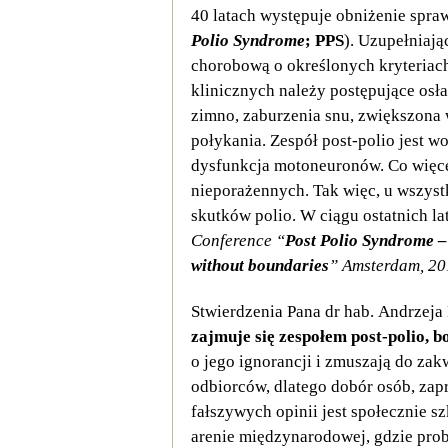
40 latach występuje obniżenie spr
Polio Syndrome
; PPS
). Uzupełniają
chorobową o określonych kryteriac
klinicznych należy postępujące osła
zimno, zaburzenia snu, zwiększona w
połykania. Zespół post-polio jest 
dysfunkcja motoneuronów. Co więc
nieporażennych. Tak więc, u wszyst
skutków polio. W ciągu ostatnich l
Conference “
Post Polio Syndrome –
without boundaries
” Amsterdam, 2
Stwierdzenia Pana dr hab. Andrzeja
zajmuje się zespołem post-polio, 
o jego ignorancji i zmuszają do za
odbiorców, dlatego dobór osób, zap
fałszywych opinii jest społecznie 
arenie międzynarodowej, gdzie prob