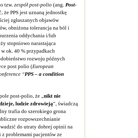
ko tzw.
zespół post-polio
(ang.
Post-
, że PPS jest uznaną jednostkę
ęściej zgłaszanych objawów
ów, obniżona tolerancja na ból i
burzenia oddychania i/lub
eży stopniowo narastająca
 w ok. 40 % przypadkach
opodobieństwo rozwoju późnych
ce post polio (
European
onference “
PPS – a condition
ole post-polio, że „
nikt nie
 dzieje, ludzie zdrowieją
”, świadczą
lny trafia do szerokiego grona
Publiczne rozpowszechnianie
adzić do utraty dobrej opinii na
i z problemami pacjentów ze