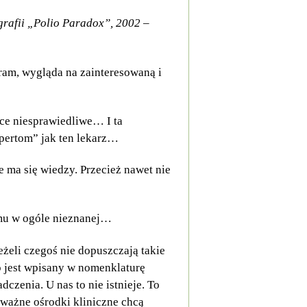
grafii „Polio Paradox”, 2002
–
ram, wygląda na zainteresowaną i
e niesprawiedliwe… I ta
spertom” jak ten lekarz…
e ma się wiedzy. Przecież nawet nie
 mu w ogóle nieznanej…
żeli czegoś nie dopuszczają takie
o jest wpisany w nomenklaturę
czenia. U nas to nie istnieje. To
ważne ośrodki kliniczne chcą