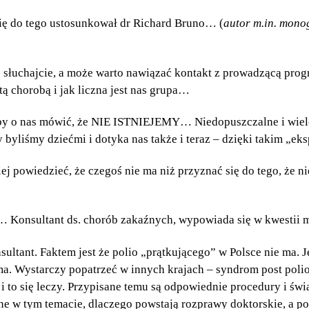
ę do tego ustosunkował dr Richard Bruno… (
autor m.in. mono
 słuchajcie, a może warto nawiązać kontakt z prowadzącą prog
tą chorobą i jak liczna jest nas grupa…
y o nas mówić, że NIE ISTNIEJEMY… Niedopuszczalne i wielc
 byliśmy dziećmi i dotyka nas także i teraz – dzięki takim „ek
 powiedzieć, że czegoś nie ma niż przyznać się do tego, że ni
… Konsultant ds. chorób zakaźnych, wypowiada się w kwestii
tant. Faktem jest że polio „prątkującego” w Polsce nie ma. Je
 ma. Wystarczy popatrzeć w innych krajach – syndrom post poli
 to się leczy. Przypisane temu są odpowiednie procedury i świad
e w tym temacie, dlaczego powstają rozprawy doktorskie, a po