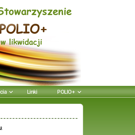
cia
Linki
POLIO+
aż