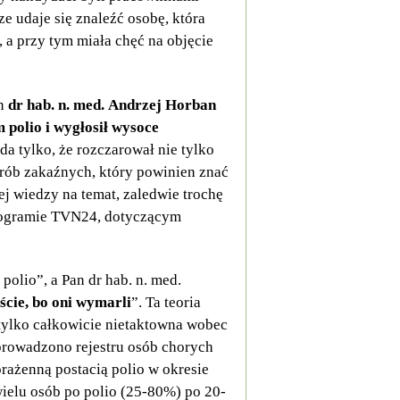
 udaje się znaleźć osobę, która
a przy tym miała chęć na objęcie
an
dr hab. n. med. Andrzej Horban
 polio i wygłosił wysoce
da tylko, że rozczarował nie tylko
horób zakaźnych, który powinien znać
nej wiedzy na temat, zaledwie trochę
rogramie TVN24, dotyczącym
 polio”, a Pan dr hab. n. med.
ście, bo oni wymarli
”. Ta teoria
 tylko całkowicie nietaktowna wobec
prowadzono rejestru osób chorych
orażenną postacią polio w okresie
wielu osób po polio (25-80%) po 20-