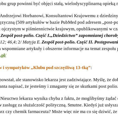
obu grup powinni być objęci stałą, wielodyscyplinarną opieką
. Andrzejowi Horbanowi, Konsultantowi Krajowemu z dziedziny
ojęzyczną (509 artykułów w bazie PubMed pod adresem „post-po
 ojczystym w piśmiennictwie krajowym, opublikowanymi w cza
.
Zespół post-polio. Część I.„Dziedzictwo” zapomnianej choroby
012; 46,4
; 2/
Matyja E.
Zespół post-polio. Część II. Postępowan
a wspomniane artykuły i obszerne informacje na temat zespołu p
.pl/
w i sympatyków „Klubu pod szczęśliwą 13-tką”
:
owstał, ale stanowisko lekarza jest zadziwiające. Myślę, że d
tanta napisać, że jesteśmy i zmagamy się ze skutkami post poli
 Nieuctwo lekarza wynika chyba z faktu, że moglibyśmy żądać 
asługę za służalczość polityczną. Smutne. Kiedyś już usłysz
karz czy chemik farmaceuta? Może więc nie ma co się dziwić, ż