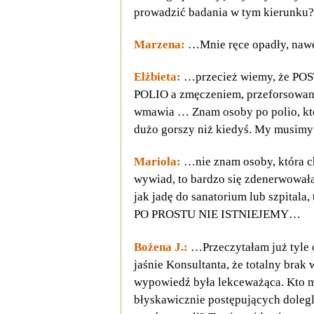
prowadzić badania w tym kierunk
Marzena:
…Mnie ręce opadły, nawe
Elżbieta:
…przecież wiemy, że POST
POLIO a zmęczeniem, przeforsowani
wmawia … Znam osoby po polio, któr
dużo gorszy niż kiedyś. My musimy z
Mariola:
…nie znam osoby, która c
wywiad, to bardzo się zdenerwowa
jak jadę do sanatorium lub szpitala
PO PROSTU NIE ISTNIEJEMY…
Bożena J.:
…Przeczytałam już tyle 
jaśnie Konsultanta, że totalny brak
wypowiedź była lekceważąca. Kto mi
błyskawicznie postępujących dolegl