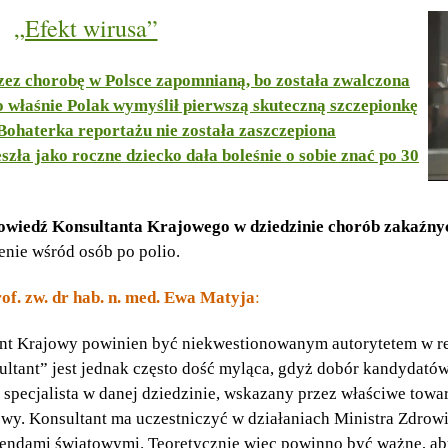
„Efekt wirusa”
przez chorobę w Polsce zapomnianą, bo została zwalczona
to właśnie Polak wymyślił pierwszą skuteczną szczepionkę
 Bohaterka reportażu nie została zaszczepiona
zła jako roczne dziecko dała boleśnie o sobie znać po 30
wiedź Konsultanta Krajowego w dziedzinie chorób zakaźnych
enie wśród osób po polio.
of. zw. dr hab. n. med. Ewa Matyja
:
nt Krajowy powinien być niekwestionowanym autorytetem w re
ltant” jest jednak często dość myląca, gdyż dobór kandydatów
 specjalista w danej dziedzinie, wskazany przez właściwe to
y. Konsultant ma uczestniczyć w działaniach Ministra Zdrowi
rendami światowymi. Teoretycznie więc powinno być ważne, a