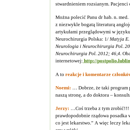
stwardnieniem rozsianym. Pacjenci 
Można polecić Panu dr hab. n. med
z niezwykle bogatą literaturą angl
artykułami przeglądowymi w języku
Neurochirurgia Polska: 1/
Matyja E
Neurologia i Neurochirurgia Pol. 2
Neurochirurgia Pol. 2012; 46,4
. Ob
internetowej:
http://postpolio.lublin
A to
reakcje i komentarze członkó
Noemi:
… Dobrze, że taki program p
naszą stronę, a do doktora – konsul
Jerzy:
…Coś trzeba z tym zrobić!!!
prawdopodobnie rządowa posadka w z
co jest lekarstwo.” A więc leczy le