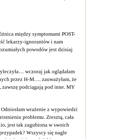
 różnica między symptomami POST-
ść lekarzy-ignorantów i nam
rozumiałych powodów jest dzisiaj
wyleczyła… wczoraj jak oglądałam
anych przez H-M…. zauważyłam, że
by, zawszę podciągają pod inne. MY
. Odniosłam wrażenie z wypowiedzi
eistnieniu problemu. Zresztą, cała
o, jest tak zagubiona w swoich
 przypadek? Wszyscy się nagle