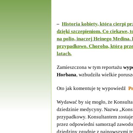
–
Historia kobiety, która cierpi 
dzięki szczepieniom. Co ciekawe, 
na polio, inaczej Heinego Medina.
przypadkowo. Choroba, którą przes
latach.
Zamieszczona w tym reportażu
wypo
Horbana
, wzbudziła wielkie porusz
Oto jak komentuje tę wypowiedź
Pr
Wydawać by się mogło, że Konsulta
dziedzinie medycyny. Nazwa „Konsu
przypadkowy. Konsultantem zostaje
przez odpowiedni samorząd zawodow
dziedziny zgodnie z najnowszymi t