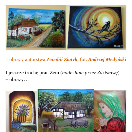
obrazy autorstwa
Zenobii Ziatyk
, fot.
Andrzej Medyński
I jeszcze trochę prac Zeni (
nadesłane przez Zdzisławę
)
–
obrazy…