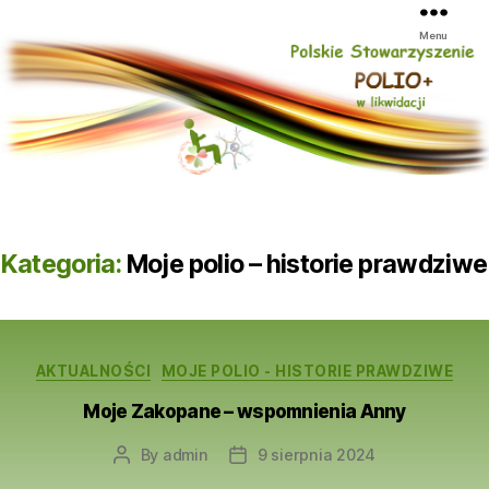
Menu
Kategoria:
Moje polio – historie prawdziwe
Categories
AKTUALNOŚCI
MOJE POLIO - HISTORIE PRAWDZIWE
Moje Zakopane – wspomnienia Anny
By
admin
9 sierpnia 2024
Post
Post
author
date