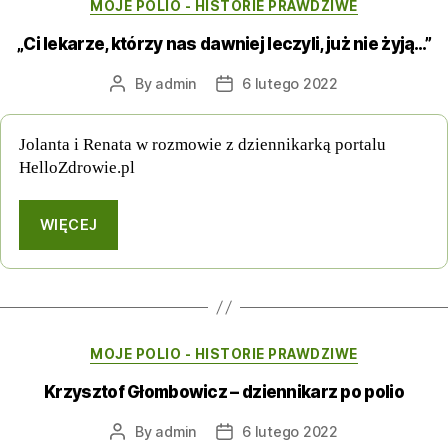
Categories
MOJE POLIO - HISTORIE PRAWDZIWE
„Ci lekarze, którzy nas dawniej leczyli, już nie żyją…”
By
admin
6 lutego 2022
Post
Post
author
date
Jolanta i Renata w rozmowie z dziennikarką portalu
HelloZdrowie.pl
WIĘCEJ
Categories
MOJE POLIO - HISTORIE PRAWDZIWE
Krzysztof Głombowicz – dziennikarz po polio
By
admin
6 lutego 2022
Post
Post