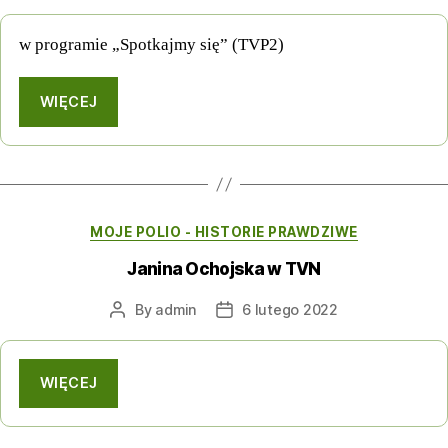
author
date
w programie „Spotkajmy się” (TVP2)
WIĘCEJ
Categories
MOJE POLIO - HISTORIE PRAWDZIWE
Janina Ochojska w TVN
By
admin
6 lutego 2022
Post
Post
author
date
WIĘCEJ